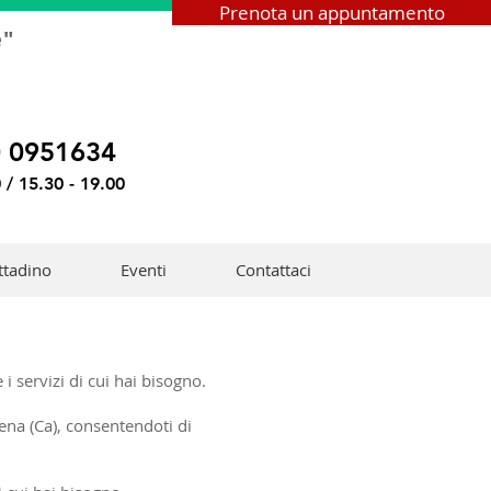
Prenota un appuntamento
e"
0 0951634
 / 15.30 - 19.00
ittadino
Eventi
Contattaci
re i servizi di cui hai bisogno.
lena (Ca), consentendoti di