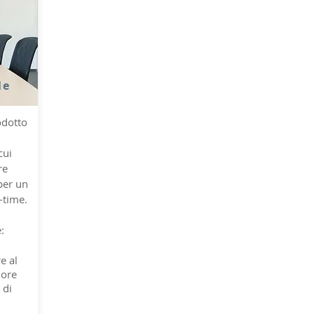
le
rodotto
cui
re
per un
l-time.
:
e al
 ore
 di