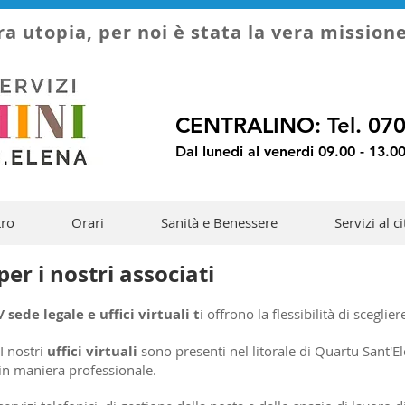
ra utopia, per noi è stata la vera mission
CENTRALINO: Tel. 07
Dal lunedi al venerdi 09.00 - 13.00
tro
Orari
Sanità e Benessere
Servizi al c
per i nostri associati
 sede legale e uffici virtuali t
i offrono la flessibilità di sceglie
I nostri
uffici virtuali
sono presenti nel litorale di Quartu Sant'E
in maniera professionale.