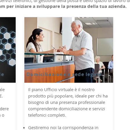
 servizi telefonici, di gestione della posta e dello spazio di lavoro d
am per iniziare a sviluppare la presenza della tua azienda.
le
Domiciliazione e sede legale
ale
Il piano Ufficio virtuale è il nostro
E.
prodotto più popolare, ideale per chi ha
bisogno di una presenza professionale
ndere
comprendente domiciliazione e servizi
à o
telefonici completi.
Gestiremo noi la corrispondenza in