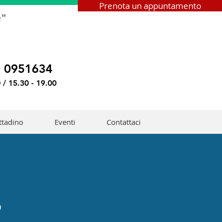
Prenota un appuntamento
e"
0 0951634
 / 15.30 - 19.00
ittadino
Eventi
Contattaci
o