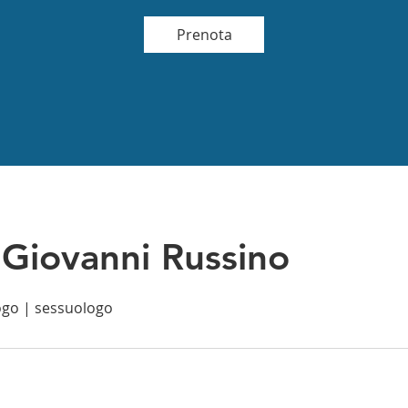
Prenota
 Giovanni Russino
ogo | sessuologo