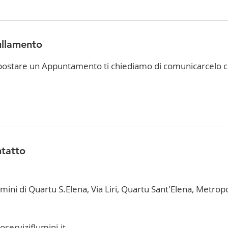
ullamento
spostare un Appuntamento ti chiediamo di comunicarcelo 
ntatto
mini di Quartu S.Elena, Via Liri, Quartu Sant'Elena, Metropo
serviziflumini.it