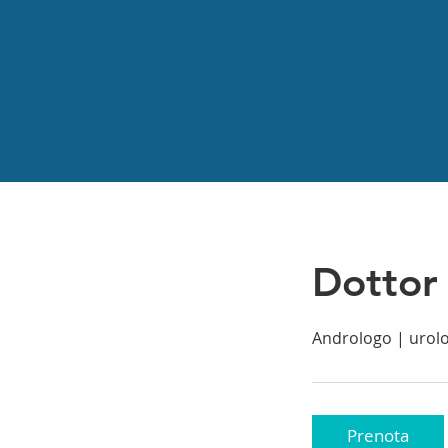
Dottor
Andrologo | urol
Prenota