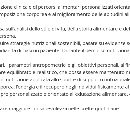
zione clinica e di percorsi alimentari personalizzati orienta
composizione corporea e al miglioramento delle abitudini al
sa sull’analisi dello stile di vita, della storia alimentare e d
persona.
ruire strategie nutrizionali sostenibili, basate su evidenze s
tidianità di ciascun paziente. Durante il percorso nutrizio
ri, i parametri antropometrici e gli obiettivi personali, al f
re equilibrato e realistico, che possa essere mantenuto n
di nutrizione applicata allo sport e di supporto nutrizional
rea, l’energia e il recupero negli individui fisicamente att
pre personalizzato e orientato all’educazione alimentare, c
are maggiore consapevolezza nelle scelte quotidiane.