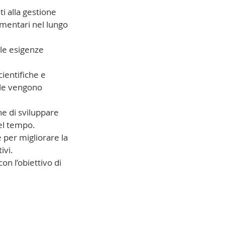
ti alla gestione
imentari nel lungo
elle esigenze
cientifiche e
nale vengono
ine di sviluppare
el tempo.
e per migliorare la
ivi.
on l’obiettivo di