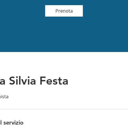
Prenota
a Silvia Festa
nista
l servizio