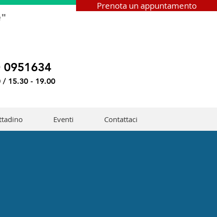
Prenota un appuntamento
e"
0 0951634
 / 15.30 - 19.00
ittadino
Eventi
Contattaci