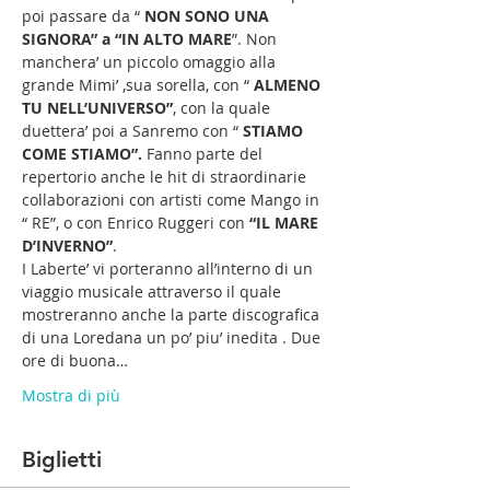
poi passare da “ 
NON SONO UNA 
SIGNORA” a “IN ALTO MARE
”. Non 
manchera’ un piccolo omaggio alla 
grande Mimi’ ,sua sorella, con “ 
ALMENO 
TU NELL’UNIVERSO”
, con la quale 
duettera’ poi a Sanremo con “
 STIAMO 
COME STIAMO”.
 Fanno parte del 
repertorio anche le hit di straordinarie 
collaborazioni con artisti come Mango in 
“ RE”, o con Enrico Ruggeri con 
“IL MARE 
D’INVERNO”
. 
I Laberte’ vi porteranno all’interno di un 
viaggio musicale attraverso il quale 
mostreranno anche la parte discografica 
di una Loredana un po’ piu’ inedita . Due 
ore di buona…
Mostra di più
Biglietti